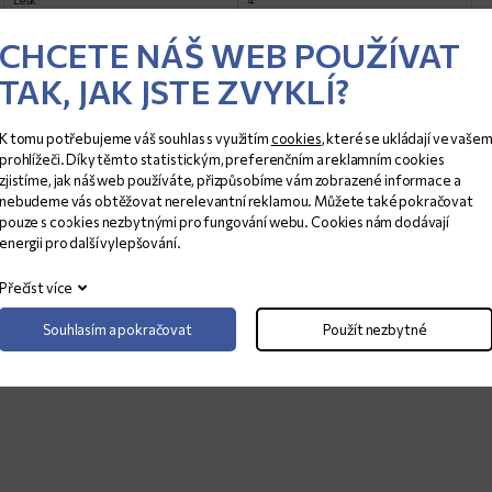
Lesk
4
Satina
3
CHCETE NÁŠ WEB POUŽÍVAT
TAK, JAK JSTE ZVYKLÍ?
K tomu potřebujeme váš souhlas s využitím
cookies
, které se ukládají ve vaše
prohlížeči. Díky těmto statistickým, preferenčním a reklamním cookies
zjistíme, jak náš web používáte, přizpůsobíme vám zobrazené informace a
nebudeme vás obtěžovat nerelevantní reklamou. Můžete také pokračovat
pouze s cookies nezbytnými pro fungování webu. Cookies nám dodávají
energii pro další vylepšování.
Přečíst více
Souhlasím a pokračovat
Použít nezbytné