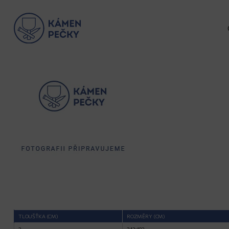
TLOUŠŤKA (CM)
ROZMĚRY (CM)