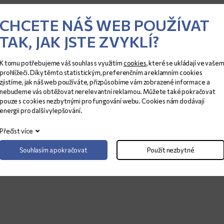
TLOUŠŤKA (CM)
ROZMĚRY (CM)
CHCETE NÁŠ WEB POUŽÍVAT
2
310x195
TAK, JAK JSTE ZVYKLÍ?
3
312x200
K tomu potřebujeme váš souhlas s využitím
cookies
, které se ukládají ve vaše
prohlížeči. Díky těmto statistickým, preferenčním a reklamním cookies
zjistíme, jak náš web používáte, přizpůsobíme vám zobrazené informace a
nebudeme vás obtěžovat nerelevantní reklamou. Můžete také pokračovat
pouze s cookies nezbytnými pro fungování webu. Cookies nám dodávají
energii pro další vylepšování.
Přečíst více
Souhlasím a pokračovat
Použít nezbytné