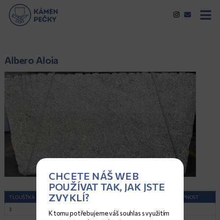
Albero Aloia
CHCETE NÁŠ WEB
POUŽÍVAT TAK, JAK JSTE
ZVYKLÍ?
TLOUŠŤKA (CM)
ROZMĚRY (CM)
POVRCH
DOSTUPNOST
3
262x143
Lesk
1
K tomu potřebujeme váš souhlas s využitím