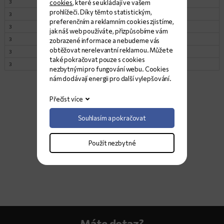
cookies
, které se ukládají ve vašem
3
260x145
Lesk
2
prohlížeči. Díky těmto statistickým,
3
262x145
Lesk
1
preferenčním a reklamním cookies zjistíme,
3
260x147
Lesk
1
jak náš web používáte, přizpůsobíme vám
3
245x148
Tryskaný
1
zobrazené informace a nebudeme vás
obtěžovat nerelevantní reklamou. Můžete
3
263x145
Tryskaný
1
také pokračovat pouze s cookies
3
290x163
Tryskaný
1
nezbytnými pro fungování webu. Cookies
nám dodávají energii pro další vylepšování.
Přečíst více
Souhlasím a pokračovat
Použít nezbytné
Máte dotaz?