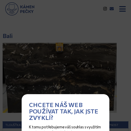
Bali
CHCETE NÁŠ WEB
POUŽÍVAT TAK, JAK JSTE
ZVYKLÍ?
TLOUŠŤKA (CM)
ROZMĚRY (CM)
POVRCH
DOSTUPNOST
K tomu potřebujeme váš souhlas s využitím