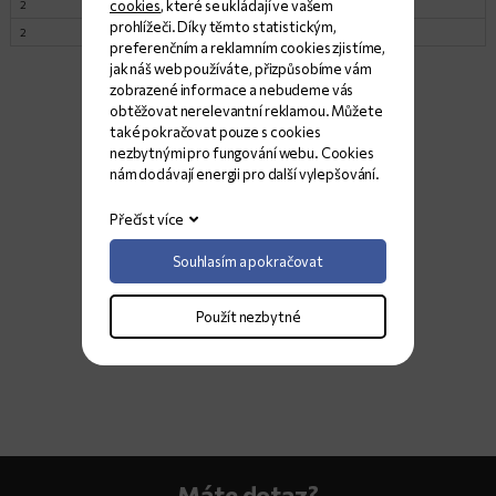
cookies
, které se ukládají ve vašem
2
305x200
Lesk
11
prohlížeči. Díky těmto statistickým,
2
337x194
Satina
14
preferenčním a reklamním cookies zjistíme,
jak náš web používáte, přizpůsobíme vám
zobrazené informace a nebudeme vás
obtěžovat nerelevantní reklamou. Můžete
také pokračovat pouze s cookies
nezbytnými pro fungování webu. Cookies
nám dodávají energii pro další vylepšování.
Přečíst více
Souhlasím a pokračovat
Použít nezbytné
Máte dotaz?