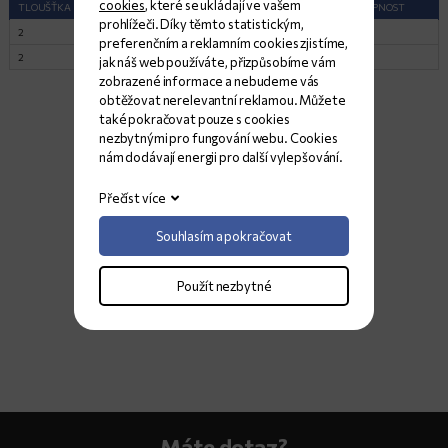
cookies
, které se ukládají ve vašem
TLOUŠŤKA (CM)
ROZMĚRY (CM)
POVRCH
DOSTUPNOST
prohlížeči. Díky těmto statistickým,
2
268x196
Lesk
5
preferenčním a reklamním cookies zjistíme,
2
337x193
Lesk
10
jak náš web používáte, přizpůsobíme vám
zobrazené informace a nebudeme vás
obtěžovat nerelevantní reklamou. Můžete
také pokračovat pouze s cookies
nezbytnými pro fungování webu. Cookies
nám dodávají energii pro další vylepšování.
Přečíst více
Souhlasím a pokračovat
Použít nezbytné
Máte dotaz?