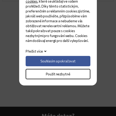
cookies
, které se ukládají ve vašem
prohlížeči. Díky těmto statistickým,
preferenčním a reklamním cookies zjistíme,
jak náš web používáte, přizpůsobíme vám
zobrazené informace a nebudeme vás
obtěžovat nerelevantní reklamou. Můžete
také pokračovat pouze s cookies
nezbytnými pro fungování webu. Cookies
nám dodávají energii pro další vylepšování.
Přečíst více
Souhlasím a pokračovat
Použít nezbytné
Máte dotaz?