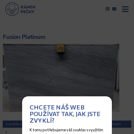
Fusion Platinum
CHCETE NÁŠ WEB
POUŽÍVAT TAK, JAK JSTE
ZVYKLÍ?
TLOUŠŤKA (CM)
ROZMĚRY (CM)
POVRCH
DOSTUPNOST
K tomu potřebujeme váš souhlas s využitím
2
315x196
Satina
10