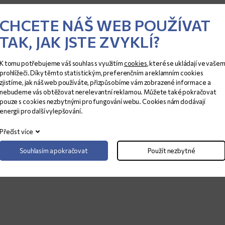
TLOUŠŤKA (CM)
ROZMĚRY (CM)
CHCETE NÁŠ WEB POUŽÍVAT
1,2
277x137
TAK, JAK JSTE ZVYKLÍ?
1,2
284x138
1,2
302x138
3
304x139
K tomu potřebujeme váš souhlas s využitím
cookies
, které se ukládají ve vaše
prohlížeči. Díky těmto statistickým, preferenčním a reklamním cookies
zjistíme, jak náš web používáte, přizpůsobíme vám zobrazené informace a
nebudeme vás obtěžovat nerelevantní reklamou. Můžete také pokračovat
pouze s cookies nezbytnými pro fungování webu. Cookies nám dodávají
energii pro další vylepšování.
Přečíst více
Souhlasím a pokračovat
Použít nezbytné