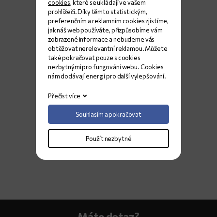
cookies
, které se ukládají ve vašem
prohlížeči. Díky těmto statistickým,
preferenčním a reklamním cookies zjistíme,
jak náš web používáte, přizpůsobíme vám
zobrazené informace a nebudeme vás
obtěžovat nerelevantní reklamou. Můžete
také pokračovat pouze s cookies
nezbytnými pro fungování webu. Cookies
nám dodávají energii pro další vylepšování.
Přečíst více
Souhlasím a pokračovat
Použít nezbytné
Máte dotaz?