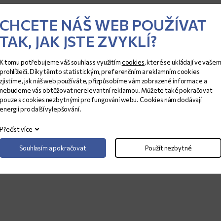
TLOUŠŤKA (CM)
ROZMĚRY (CM)
CHCETE NÁŠ WEB POUŽÍVAT
2
318x150
TAK, JAK JSTE ZVYKLÍ?
K tomu potřebujeme váš souhlas s využitím
cookies
, které se ukládají ve vaše
prohlížeči. Díky těmto statistickým, preferenčním a reklamním cookies
zjistíme, jak náš web používáte, přizpůsobíme vám zobrazené informace a
nebudeme vás obtěžovat nerelevantní reklamou. Můžete také pokračovat
pouze s cookies nezbytnými pro fungování webu. Cookies nám dodávají
energii pro další vylepšování.
Přečíst více
Souhlasím a pokračovat
Použít nezbytné