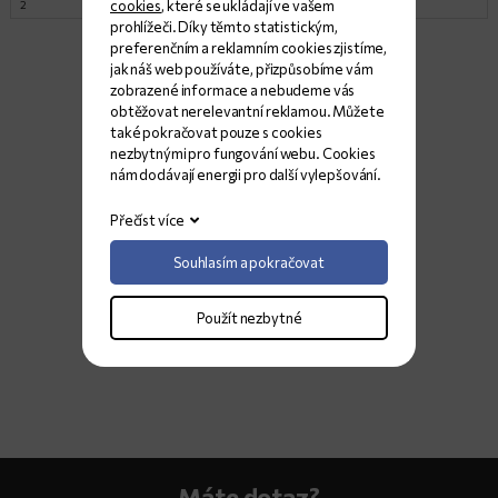
cookies
, které se ukládají ve vašem
2
330x197
Satina
1
prohlížeči. Díky těmto statistickým,
preferenčním a reklamním cookies zjistíme,
jak náš web používáte, přizpůsobíme vám
zobrazené informace a nebudeme vás
obtěžovat nerelevantní reklamou. Můžete
také pokračovat pouze s cookies
nezbytnými pro fungování webu. Cookies
nám dodávají energii pro další vylepšování.
Přečíst více
Souhlasím a pokračovat
Použít nezbytné
Máte dotaz?