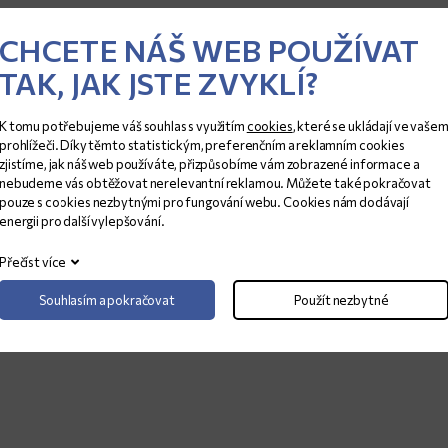
TLOUŠŤKA (CM)
ROZMĚRY (CM)
CHCETE NÁŠ WEB POUŽÍVAT
2
307x171
TAK, JAK JSTE ZVYKLÍ?
K tomu potřebujeme váš souhlas s využitím
cookies
, které se ukládají ve vaše
prohlížeči. Díky těmto statistickým, preferenčním a reklamním cookies
zjistíme, jak náš web používáte, přizpůsobíme vám zobrazené informace a
nebudeme vás obtěžovat nerelevantní reklamou. Můžete také pokračovat
pouze s cookies nezbytnými pro fungování webu. Cookies nám dodávají
energii pro další vylepšování.
Přečíst více
Souhlasím a pokračovat
Použít nezbytné