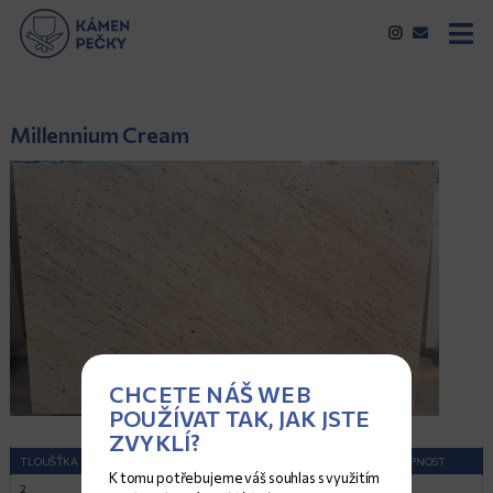
Millennium Cream
CHCETE NÁŠ WEB
POUŽÍVAT TAK, JAK JSTE
ZVYKLÍ?
TLOUŠŤKA (CM)
ROZMĚRY (CM)
POVRCH
DOSTUPNOST
K tomu potřebujeme váš souhlas s využitím
2
334x199
Satina
1