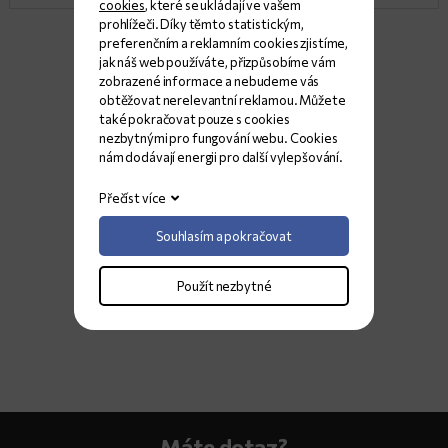
cookies
, které se ukládají ve vašem
prohlížeči. Díky těmto statistickým,
preferenčním a reklamním cookies zjistíme,
jak náš web používáte, přizpůsobíme vám
zobrazené informace a nebudeme vás
obtěžovat nerelevantní reklamou. Můžete
také pokračovat pouze s cookies
nezbytnými pro fungování webu. Cookies
nám dodávají energii pro další vylepšování.
Přečíst více
Souhlasím a pokračovat
Použít nezbytné
Máte dotaz?