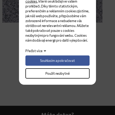
cookies
, které se ukládají ve vašem
prohlížeči. Díky těmto statistickým,
preferenčním a reklamním cookies zjistíme,
jak náš web používáte, přizpůsobíme vám
zobrazené informace a nebudeme vás
obtěžovat nerelevantní reklamou. Můžete
také pokračovat pouze s cookies
nezbytnými pro fungování webu. Cookies
nám dodávají energii pro další vylepšování.
Přečíst více
Souhlasím a pokračovat
Použít nezbytné
Máte dotaz?