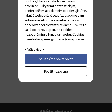
cookies
, které se ukládají ve vašem
prohlížeči. Díky těmto statistickým,
preferenčním a reklamním cookies zjistíme,
jak náš web používáte, přizpůsobíme vám
zobrazené informace a nebudeme vás
obtěžovat nerelevantní reklamou. Můžete
také pokračovat pouze s cookies
nezbytnými pro fungování webu. Cookies
nám dodávají energii pro další vylepšování.
Přečíst více
Souhlasím a pokračovat
Použít nezbytné
Máte dotaz?