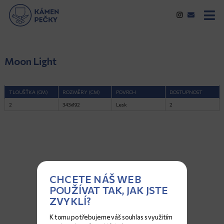
Moon Light
TLOUŠŤKA (CM)
ROZMĚRY (CM)
POVRCH
DOSTUPNOST
2
343x192
Lesk
2
CHCETE NÁŠ WEB
POUŽÍVAT TAK, JAK JSTE
ZVYKLÍ?
K tomu potřebujeme váš souhlas s využitím