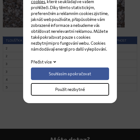
cookies
, které se ukládají ve vašem
prohlížeči. Díky těmto statistickým,
preferenčním a reklamním cookies zjistíme,
jak náš web používáte, přizpůsobíme vám
zobrazené informace a nebudeme vás
obtěžovat nerelevantní reklamou. Můžete
také pokračovat pouze s cookies
TLOUŠŤKA (CM)
ROZMĚRY (CM)
POVRCH
DOSTUPNOST
nezbytnými pro fungování webu. Cookies
2
cca 90x260
Lesk
36
nám dodávají energii pro další vylepšování.
2
cca 90x260
Opalovaný
9
Přečíst více
3
cca 90x260
Lesk
19
3
cca 90x260
Opalovaný
28
Souhlasím a pokračovat
4
cca 90x260
Lesk
7
5
cca 160x260
Lesk
7
Použít nezbytné
Máte dotaz?