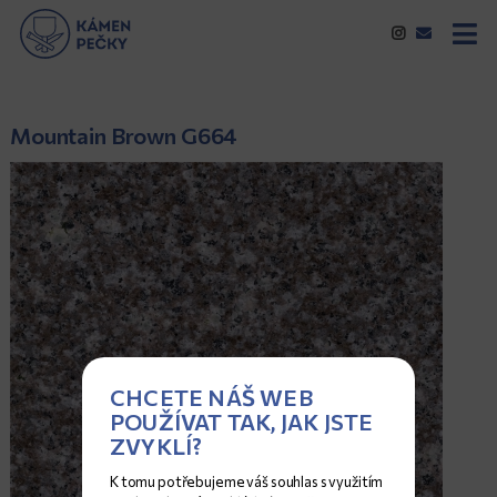
Mountain Brown G664
CHCETE NÁŠ WEB
POUŽÍVAT TAK, JAK JSTE
ZVYKLÍ?
K tomu potřebujeme váš souhlas s využitím