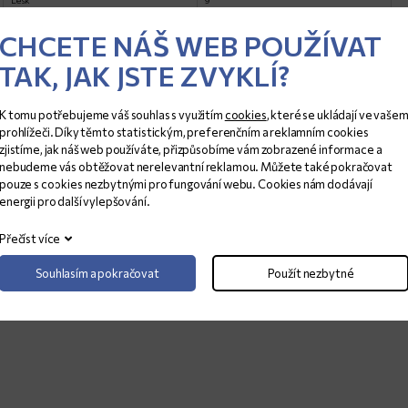
Lesk
9
CHCETE NÁŠ WEB POUŽÍVAT
TAK, JAK JSTE ZVYKLÍ?
K tomu potřebujeme váš souhlas s využitím
cookies
, které se ukládají ve vaše
prohlížeči. Díky těmto statistickým, preferenčním a reklamním cookies
zjistíme, jak náš web používáte, přizpůsobíme vám zobrazené informace a
nebudeme vás obtěžovat nerelevantní reklamou. Můžete také pokračovat
pouze s cookies nezbytnými pro fungování webu. Cookies nám dodávají
energii pro další vylepšování.
Přečíst více
Souhlasím a pokračovat
Použít nezbytné