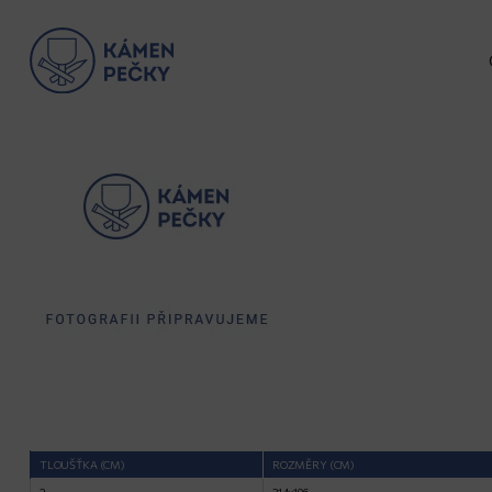
TLOUŠŤKA (CM)
ROZMĚRY (CM)