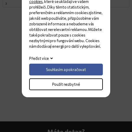
cookies
, které se ukládají ve vašem
3
276x176
Lesk
2
prohlížeči. Díky těmto statistickým,
preferenčním a reklamním cookies zjistíme,
jak náš web používáte, přizpůsobíme vám
zobrazené informace a nebudeme vás
obtěžovat nerelevantní reklamou. Můžete
také pokračovat pouze s cookies
nezbytnými pro fungování webu. Cookies
nám dodávají energii pro další vylepšování.
Přečíst více
Souhlasím a pokračovat
Použít nezbytné
Máte dotaz?