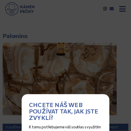
Palomino
CHCETE NÁŠ WEB
POUŽÍVAT TAK, JAK JSTE
ZVYKLÍ?
K tomu potřebujeme váš souhlas s využitím
TLOUŠŤKA (CM)
ROZMĚRY (CM)
POVRCH
DOSTUPNOST