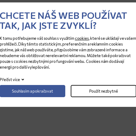
TLOUŠŤKA (CM)
ROZMĚRY (CM)
CHCETE NÁŠ WEB POUŽÍVAT
2
340x189
TAK, JAK JSTE ZVYKLÍ?
K tomu potřebujeme váš souhlas s využitím
cookies
, které se ukládají ve vaše
prohlížeči. Díky těmto statistickým, preferenčním a reklamním cookies
zjistíme, jak náš web používáte, přizpůsobíme vám zobrazené informace a
nebudeme vás obtěžovat nerelevantní reklamou. Můžete také pokračovat
pouze s cookies nezbytnými pro fungování webu. Cookies nám dodávají
energii pro další vylepšování.
Přečíst více
Souhlasím a pokračovat
Použít nezbytné