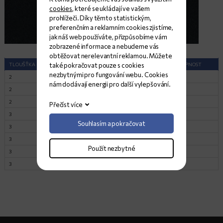
cookies
, které se ukládají ve vašem
prohlížeči. Díky těmto statistickým,
preferenčním a reklamním cookies zjistíme,
jak náš web používáte, přizpůsobíme vám
zobrazené informace a nebudeme vás
obtěžovat nerelevantní reklamou. Můžete
také pokračovat pouze s cookies
TLOUŠŤKA (CM)
ROZMĚRY (CM)
POVRCH
DOSTUPNOST
nezbytnými pro fungování webu. Cookies
2
298x136
Lesk
1
nám dodávají energii pro další vylepšování.
2
296x138
Lesk
1
2
300x138
Lesk
1
Přečíst více
3
270x138
Lesk
1
Souhlasím a pokračovat
3
282x138
Lesk
2
3
288x138
Lesk
1
Použít nezbytné
3
296x138
Lesk
1
3
300x138
Lesk
1