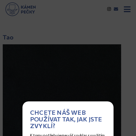
Tao
CHCETE NÁŠ WEB
POUŽÍVAT TAK, JAK JSTE
ZVYKLÍ?
K tomu potřebujeme váš souhlas s využitím