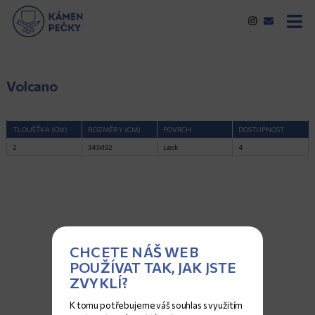
Volcano
TLOUŠŤKA (CM)
ROZMĚRY (CM)
POVRCH
DOSTUPNOST
2
343x192
Lesk
4
CHCETE NÁŠ WEB
POUŽÍVAT TAK, JAK JSTE
ZVYKLÍ?
K tomu potřebujeme váš souhlas s využitím