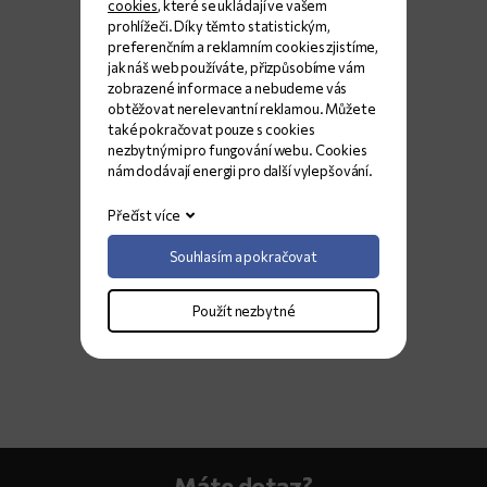
cookies
, které se ukládají ve vašem
prohlížeči. Díky těmto statistickým,
preferenčním a reklamním cookies zjistíme,
jak náš web používáte, přizpůsobíme vám
zobrazené informace a nebudeme vás
obtěžovat nerelevantní reklamou. Můžete
také pokračovat pouze s cookies
nezbytnými pro fungování webu. Cookies
nám dodávají energii pro další vylepšování.
Přečíst více
Souhlasím a pokračovat
Použít nezbytné
Máte dotaz?